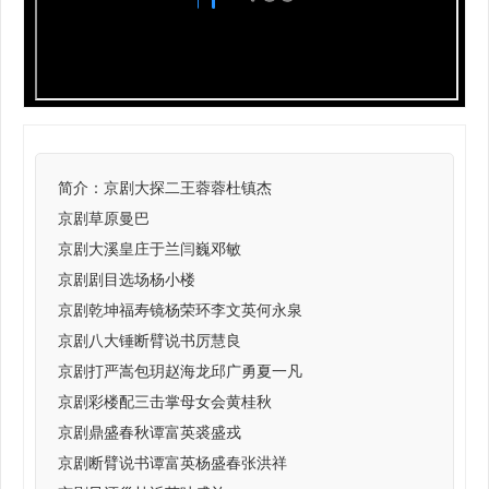
简介：
京剧大探二王蓉蓉杜镇杰
京剧草原曼巴
京剧大溪皇庄于兰闫巍邓敏
京剧剧目选场杨小楼
京剧乾坤福寿镜杨荣环李文英何永泉
京剧八大锤断臂说书厉慧良
京剧打严嵩包玥赵海龙邱广勇夏一凡
京剧彩楼配三击掌母女会黄桂秋
京剧鼎盛春秋谭富英裘盛戎
京剧断臂说书谭富英杨盛春张洪祥