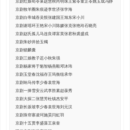
京剧红娘荀令莱赵慧秋尚明珠王紫苓童芷苓姚玉成冯静
京剧牧羊圈朱痕迹李世济张学海
京剧白帝城吞吴恨张建国王旭东宋小川
京剧谢瑶环王艳宋小川陈嫒张克张艳玲石晓亮
京剧赵氏孤儿马连良谭富英张君秋裘盛戎
京剧朱砂井拾玉镯
京剧锁麟囊
京剧三娘教子迟小秋朱强
京剧杨家将于魁智杨燕毅邓沐玮
京剧玉堂春沈福存王筠衡纽承华
京剧响马传李少春袁世海
京剧一捧雪安云武李胜素赵葆秀
京剧大探二张慧芳杜镇杰安平
京剧长坂坡李少春袁世海刘元汉
京剧珠帘寨凌珂施昊闫虹羽
京剧十五贯李盛藻王泉奎