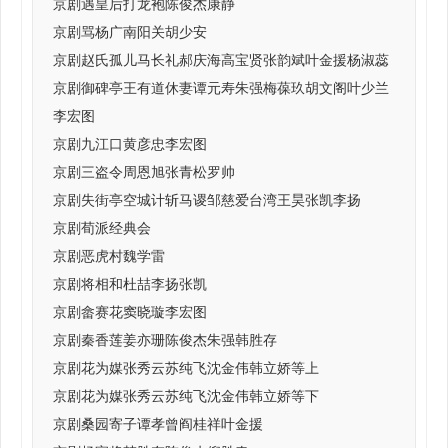
京剧遇皇后打龙袍陈俊杰康静
京剧骂杨广南阳关胡少安
京剧赵氏孤儿马长礼郝庆海高宝贤张韵斌叶金援杨淑蕊
京剧御碑亭王有道休妻谭元寿朱强梅葆玖胡文阁叶少兰
李宏图
京剧九江口黄彦忠李宏图
京剧三盗令周恩旭张青松罗帅
京剧失街亭空城计斩马谡邹慈爱台湾王昊张凯李扬
京剧荀派经典会
京剧恶虎村魏学雷
京剧将相和杜喆李扬张凯
京剧畲赛花窦晓璇李宏图
京剧秦香莲姜亦珊陈俊杰朱强韩胜存
京剧花为媒张秀云苏纯飞沈金伟韩立娇等上
京剧花为媒张秀云苏纯飞沈金伟韩立娇等下
京剧桑园寄子谭孝曾阎桂祥叶金援