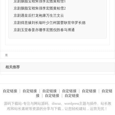
京剧胭脂宝褶朱强李宏图黄柏雪1
京剧胭脂宝褶朱强李宏图黄柏雪2
京剧遇皇后打龙袍康万生兰文云
京剧得意缘刘长瑜叶少兰柯茵婴耿世华罗长德
京剧玉堂春姜亦珊李宏图倪胜春马博通
tt
相关推荐
自定链接
自定链接
自定链接
自定链接
自定链接
自定链
接
自定链接
自定链接
源码下载站-专注与网站源码、discuz、wordpress主题与插件、站长教
程和站长素材等资源的分享与下载，让您轻松建站，运营无忧！