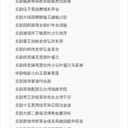
京剧杨家将韩胜存陈俊杰倪胜春
京剧伍子胥战樊城长亭会
京剧大保国窦晓璇王越杨少彭
京剧四郎探母全剧87年合演版
京剧谢瑶环丁晓君叶少兰张萍
京剧霸王别姬史依弘尚长荣
京剧白蛇传史依弘金喜全
京剧得意缘言慧珠叶盛兰
京剧得意缘荀慧生尚小云叶盛兰马富禄
评剧电影小白玉霜秦香莲
京剧珠帘寨凌珂全剧
京剧荷珠配国立台湾戏曲学院
京剧梵王宫程景祥先生台湾干旦
京剧十五贯周信芳孙正阳沈金波
京剧大探二蔡筱滢傅希如董洪松
京剧群借华群英会借东风烧战船华容道