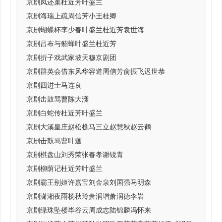
京剧凤还巢杜近芳叶盛兰
京剧海瑞上疏周信芳小王桂卿
京剧蝴蝶杯李少春叶盛兰杜近芳袁世海
京剧吕布与貂蝉叶盛兰杜近芳
京剧折子戏武家坡天穆京剧团
京剧群英会借东风华容道周信芳俞振飞迟世恭
京剧四进士马连良
京剧击鼓骂曹陈大濩
京剧白蛇传杜近芳叶盛兰
京剧大溪皇庄赵松樵马三立赵慧秋赵云鹤
京剧击鼓骂曹叶蓬
京剧棋盘山刘秀荣张春孝谢锐青
京剧柳荫记杜近芳叶盛兰
京剧霸王别姬许嘉宝刘金泉刘国强马明森
京剧潇湘夜雨杨秋玲萧润增萧润德李岩
京剧绿珠坠楼毕谷云周成志陆锦麟冯怀来