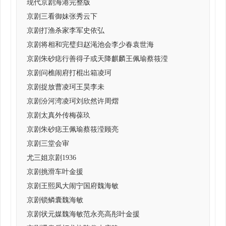
现代京剧海港完整版
京剧三看御妹张秀云下
京剧打渔杀家李军史依弘
京剧将相和完璧归赵渑池会李少春袁世海
京剧朱砂痣行善得子或天降麒麟王佩瑜蔡筱滢
京剧问樵闹府打棍出箱凌珂
京剧捉放曹凌珂王昊李未
京剧汾河湾凌珂刘欣然许周熠
京剧太真外传梅葆玖
京剧朱砂痣王佩瑜蔡筱滢顾亮
京剧三堂会审
尤三姐京剧1936
京剧挑滑车叶金援
京剧王熙凤大闹宁国府魏海敏
京剧锁鳞囊魏海敏
京剧状元媒魏海敏范永亮高彤叶金援