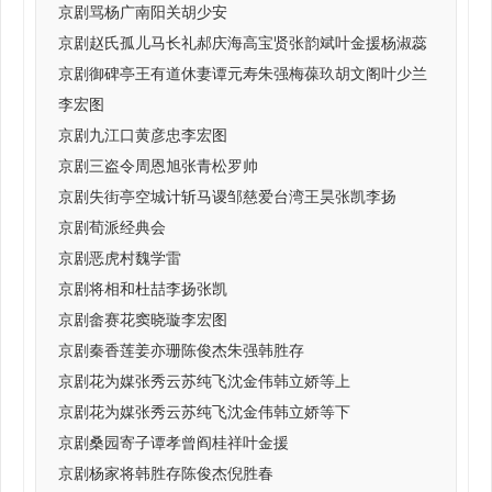
京剧骂杨广南阳关胡少安
京剧赵氏孤儿马长礼郝庆海高宝贤张韵斌叶金援杨淑蕊
京剧御碑亭王有道休妻谭元寿朱强梅葆玖胡文阁叶少兰
李宏图
京剧九江口黄彦忠李宏图
京剧三盗令周恩旭张青松罗帅
京剧失街亭空城计斩马谡邹慈爱台湾王昊张凯李扬
京剧荀派经典会
京剧恶虎村魏学雷
京剧将相和杜喆李扬张凯
京剧畲赛花窦晓璇李宏图
京剧秦香莲姜亦珊陈俊杰朱强韩胜存
京剧花为媒张秀云苏纯飞沈金伟韩立娇等上
京剧花为媒张秀云苏纯飞沈金伟韩立娇等下
京剧桑园寄子谭孝曾阎桂祥叶金援
京剧杨家将韩胜存陈俊杰倪胜春