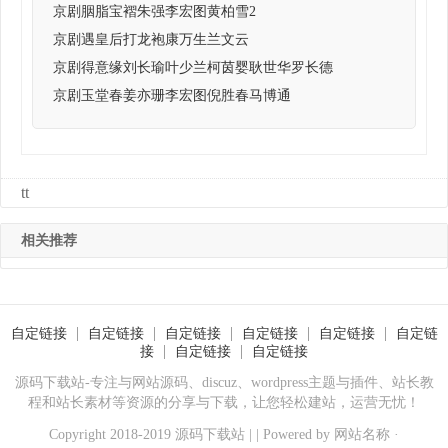
京剧胭脂宝褶朱强李宏图黄柏雪2
京剧遇皇后打龙袍康万生兰文云
京剧得意缘刘长瑜叶少兰柯茵婴耿世华罗长德
京剧玉堂春姜亦珊李宏图倪胜春马博通
tt
相关推荐
自定链接
自定链接
自定链接
自定链接
自定链接
自定链
接
自定链接
自定链接
源码下载站-专注与网站源码、discuz、wordpress主题与插件、站长教
程和站长素材等资源的分享与下载，让您轻松建站，运营无忧！
Copyright 2018-2019 源码下载站 | | Powered by
网站名称
·