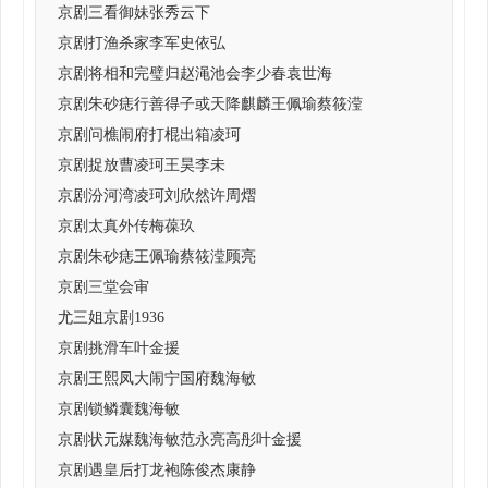
京剧三看御妹张秀云下
京剧打渔杀家李军史依弘
京剧将相和完璧归赵渑池会李少春袁世海
京剧朱砂痣行善得子或天降麒麟王佩瑜蔡筱滢
京剧问樵闹府打棍出箱凌珂
京剧捉放曹凌珂王昊李未
京剧汾河湾凌珂刘欣然许周熠
京剧太真外传梅葆玖
京剧朱砂痣王佩瑜蔡筱滢顾亮
京剧三堂会审
尤三姐京剧1936
京剧挑滑车叶金援
京剧王熙凤大闹宁国府魏海敏
京剧锁鳞囊魏海敏
京剧状元媒魏海敏范永亮高彤叶金援
京剧遇皇后打龙袍陈俊杰康静