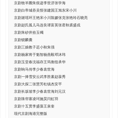
京剧牧羊圈朱痕迹李世济张学海
京剧白帝城吞吴恨张建国王旭东宋小川
京剧谢瑶环王艳宋小川陈嫒张克张艳玲石晓亮
京剧赵氏孤儿马连良谭富英张君秋裘盛戎
京剧朱砂井拾玉镯
京剧锁麟囊
京剧三娘教子迟小秋朱强
京剧杨家将于魁智杨燕毅邓沐玮
京剧玉堂春沈福存王筠衡纽承华
京剧响马传李少春袁世海
京剧一捧雪安云武李胜素赵葆秀
京剧大探二张慧芳杜镇杰安平
京剧长坂坡李少春袁世海刘元汉
京剧珠帘寨凌珂施昊闫虹羽
京剧十五贯李盛藻王泉奎
现代京剧海港完整版