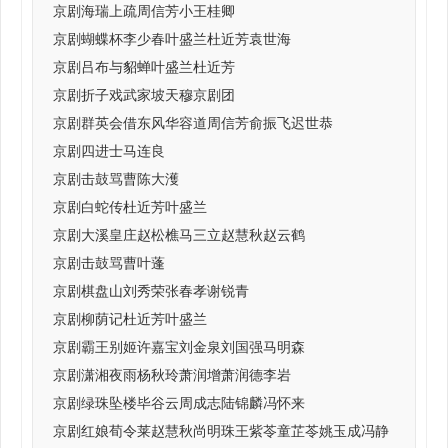
京剧海瑞上疏周信芳小王桂卿
京剧蝴蝶杯李少春叶盛兰杜近芳袁世海
京剧吕布与貂蝉叶盛兰杜近芳
京剧折子戏武家坡天穆京剧团
京剧群英会借东风华容道周信芳俞振飞迟世恭
京剧四进士马连良
京剧击鼓骂曹陈大濩
京剧白蛇传杜近芳叶盛兰
京剧大溪皇庄赵松樵马三立赵慧秋赵云鹤
京剧击鼓骂曹叶蓬
京剧棋盘山刘秀荣张春孝谢锐青
京剧柳荫记杜近芳叶盛兰
京剧霸王别姬许嘉宝刘金泉刘国强马明森
京剧潇湘夜雨杨秋玲萧润增萧润德李岩
京剧绿珠坠楼毕谷云周成志陆锦麟冯怀来
京剧红娘荀令莱赵慧秋尚明珠王紫苓童芷苓姚玉成冯静