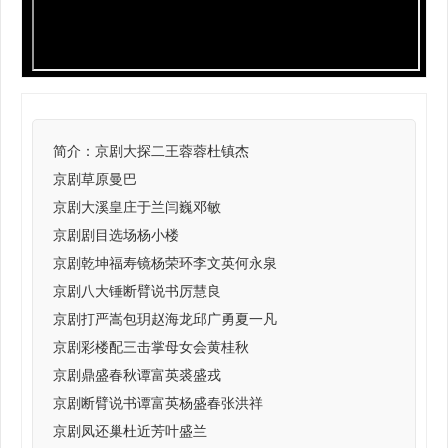
简介：
京剧大探二王蓉蓉杜镇杰
京剧草原曼巴
京剧大溪皇庄于兰闫巍邓敏
京剧剧目选场杨小楼
京剧乾坤福寿镜杨荣环李文英何永泉
京剧八大锤断臂说书厉慧良
京剧打严嵩包玥赵海龙邱广勇夏一凡
京剧彩楼配三击掌母女会黄桂秋
京剧鼎盛春秋谭富英裘盛戎
京剧断臂说书谭富英杨盛春张洪祥
京剧凤还巢杜近芳叶盛兰