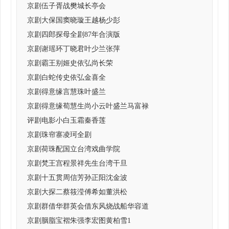
京剧伍子胥战樊城长亭会
京剧大保国窦晓璇王越杨少彭
京剧四郎探母全剧87年合演版
京剧谢瑶环丁晓君叶少兰张萍
京剧霸王别姬史依弘尚长荣
京剧白蛇传史依弘金喜全
京剧得意缘言慧珠叶盛兰
京剧得意缘荀慧生尚小云叶盛兰马富禄
评剧电影小白玉霜秦香莲
京剧珠帘寨凌珂全剧
京剧荷珠配国立台湾戏曲学院
京剧梵王宫程景祥先生台湾干旦
京剧十五贯周信芳孙正阳沈金波
京剧大探二蔡筱滢傅希如董洪松
京剧群借华群英会借东风烧战船华容道
京剧胭脂宝褶朱强李宏图黄柏雪1