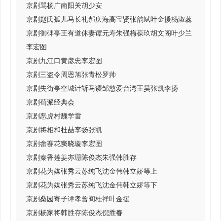
京剧骂杨广南阳关胡少安
京剧赵氏孤儿马长礼郝庆海高宝贤张韵斌叶金援杨淑蕊
京剧御碑亭王有道休妻谭元寿朱强梅葆玖胡文阁叶少兰
李宏图
京剧九江口黄彦忠李宏图
京剧三盗令周恩旭张青松罗帅
京剧失街亭空城计斩马谡邹慈爱台湾王昊张凯李扬
京剧荀派经典会
京剧恶虎村魏学雷
京剧将相和杜喆李扬张凯
京剧畲赛花窦晓璇李宏图
京剧秦香莲姜亦珊陈俊杰朱强韩胜存
京剧花为媒张秀云苏纯飞沈金伟韩立娇等上
京剧花为媒张秀云苏纯飞沈金伟韩立娇等下
京剧桑园寄子谭孝曾阎桂祥叶金援
京剧杨家将韩胜存陈俊杰倪胜春