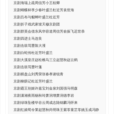
京剧海瑞上疏周信芳小王桂卿
京剧蝴蝶杯李少春叶盛兰杜近芳袁世海
京剧吕布与貂蝉叶盛兰杜近芳
京剧折子戏武家坡天穆京剧团
京剧群英会借东风华容道周信芳俞振飞迟世恭
京剧四进士马连良
京剧击鼓骂曹陈大濩
京剧白蛇传杜近芳叶盛兰
京剧大溪皇庄赵松樵马三立赵慧秋赵云鹤
京剧击鼓骂曹叶蓬
京剧棋盘山刘秀荣张春孝谢锐青
京剧柳荫记杜近芳叶盛兰
京剧霸王别姬许嘉宝刘金泉刘国强马明森
京剧潇湘夜雨杨秋玲萧润增萧润德李岩
京剧绿珠坠楼毕谷云周成志陆锦麟冯怀来
京剧红娘荀令莱赵慧秋尚明珠王紫苓童芷苓姚玉成冯静