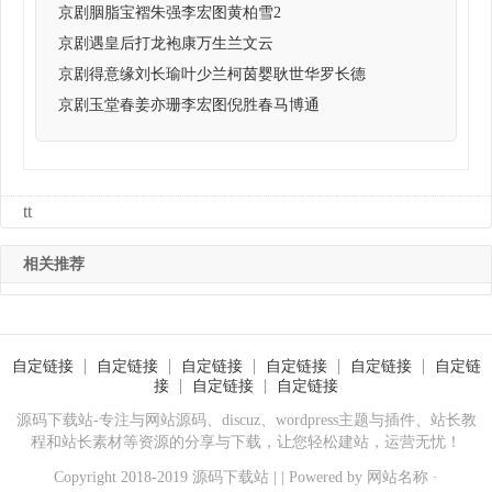
京剧胭脂宝褶朱强李宏图黄柏雪2
京剧遇皇后打龙袍康万生兰文云
京剧得意缘刘长瑜叶少兰柯茵婴耿世华罗长德
京剧玉堂春姜亦珊李宏图倪胜春马博通
tt
相关推荐
自定链接
自定链接
自定链接
自定链接
自定链接
自定链
接
自定链接
自定链接
源码下载站-专注与网站源码、discuz、wordpress主题与插件、站长教
程和站长素材等资源的分享与下载，让您轻松建站，运营无忧！
Copyright 2018-2019 源码下载站 | | Powered by
网站名称
·