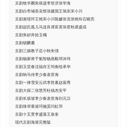
京剧牧羊圈朱痕迹李世济张学海
京剧白帝城吞吴恨张建国王旭东宋小川
京剧谢瑶环王艳宋小川陈嫒张克张艳玲石晓亮
京剧赵氏孤儿马连良谭富英张君秋裘盛戎
京剧朱砂井拾玉镯
京剧锁麟囊
京剧三娘教子迟小秋朱强
京剧杨家将于魁智杨燕毅邓沐玮
京剧玉堂春沈福存王筠衡纽承华
京剧响马传李少春袁世海
京剧一捧雪安云武李胜素赵葆秀
京剧大探二张慧芳杜镇杰安平
京剧长坂坡李少春袁世海刘元汉
京剧珠帘寨凌珂施昊闫虹羽
京剧十五贯李盛藻王泉奎
现代京剧海港完整版