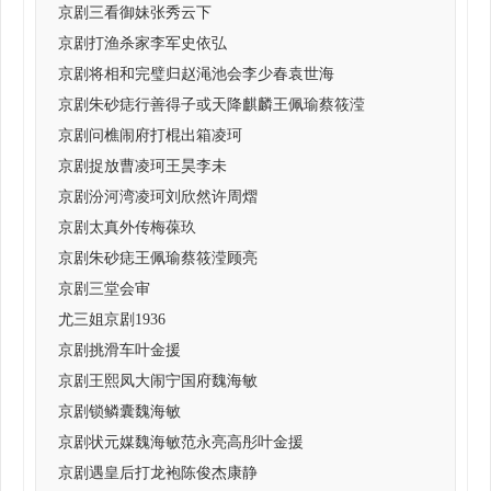
京剧三看御妹张秀云下
京剧打渔杀家李军史依弘
京剧将相和完璧归赵渑池会李少春袁世海
京剧朱砂痣行善得子或天降麒麟王佩瑜蔡筱滢
京剧问樵闹府打棍出箱凌珂
京剧捉放曹凌珂王昊李未
京剧汾河湾凌珂刘欣然许周熠
京剧太真外传梅葆玖
京剧朱砂痣王佩瑜蔡筱滢顾亮
京剧三堂会审
尤三姐京剧1936
京剧挑滑车叶金援
京剧王熙凤大闹宁国府魏海敏
京剧锁鳞囊魏海敏
京剧状元媒魏海敏范永亮高彤叶金援
京剧遇皇后打龙袍陈俊杰康静