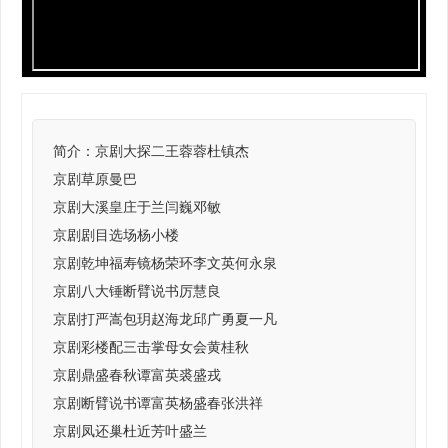
简介：
京剧大探二王蓉蓉杜镇杰
京剧草原曼巴
京剧大溪皇庄于兰闫巍邓敏
京剧剧目选场杨小楼
京剧乾坤福寿镜杨荣环李文英何永泉
京剧八大锤断臂说书厉慧良
京剧打严嵩包玥赵海龙邱广勇夏一凡
京剧彩楼配三击掌母女会黄桂秋
京剧鼎盛春秋谭富英裘盛戎
京剧断臂说书谭富英杨盛春张洪祥
京剧凤还巢杜近芳叶盛兰