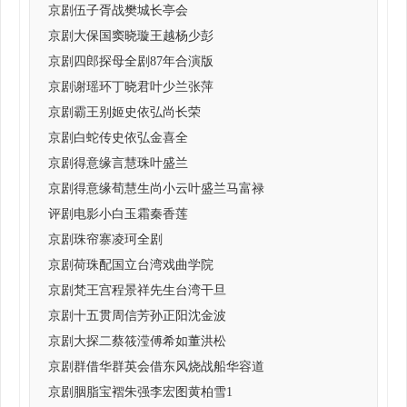
京剧伍子胥战樊城长亭会
京剧大保国窦晓璇王越杨少彭
京剧四郎探母全剧87年合演版
京剧谢瑶环丁晓君叶少兰张萍
京剧霸王别姬史依弘尚长荣
京剧白蛇传史依弘金喜全
京剧得意缘言慧珠叶盛兰
京剧得意缘荀慧生尚小云叶盛兰马富禄
评剧电影小白玉霜秦香莲
京剧珠帘寨凌珂全剧
京剧荷珠配国立台湾戏曲学院
京剧梵王宫程景祥先生台湾干旦
京剧十五贯周信芳孙正阳沈金波
京剧大探二蔡筱滢傅希如董洪松
京剧群借华群英会借东风烧战船华容道
京剧胭脂宝褶朱强李宏图黄柏雪1