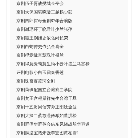
京剧伍子胥战樊城长亭会
京剧大保国窦晓璇王越杨少彭
京剧四郎探母全剧87年合演版
京剧谢瑶环丁晓君叶少兰张萍
京剧霸王别姬史依弘尚长荣
京剧白蛇传史依弘金喜全
京剧得意缘言慧珠叶盛兰
京剧得意缘荀慧生尚小云叶盛兰马富禄
评剧电影小白玉霜秦香莲
京剧珠帘寨凌珂全剧
京剧荷珠配国立台湾戏曲学院
京剧梵王宫程景祥先生台湾干旦
京剧十五贯周信芳孙正阳沈金波
京剧大探二蔡筱滢傅希如董洪松
京剧群借华群英会借东风烧战船华容道
京剧胭脂宝褶朱强李宏图黄柏雪1