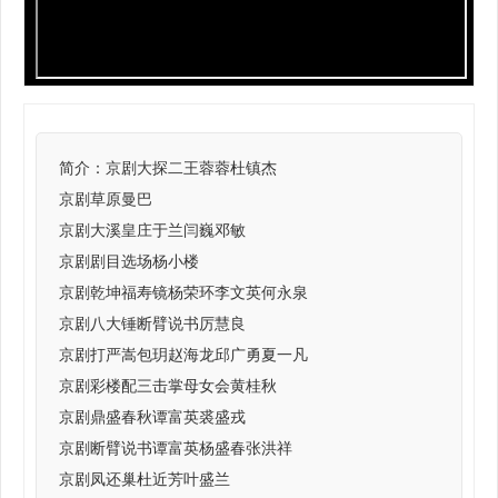
简介：
京剧大探二王蓉蓉杜镇杰
京剧草原曼巴
京剧大溪皇庄于兰闫巍邓敏
京剧剧目选场杨小楼
京剧乾坤福寿镜杨荣环李文英何永泉
京剧八大锤断臂说书厉慧良
京剧打严嵩包玥赵海龙邱广勇夏一凡
京剧彩楼配三击掌母女会黄桂秋
京剧鼎盛春秋谭富英裘盛戎
京剧断臂说书谭富英杨盛春张洪祥
京剧凤还巢杜近芳叶盛兰