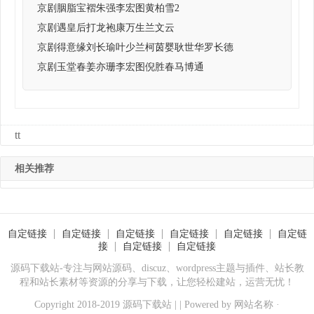
京剧胭脂宝褶朱强李宏图黄柏雪2
京剧遇皇后打龙袍康万生兰文云
京剧得意缘刘长瑜叶少兰柯茵婴耿世华罗长德
京剧玉堂春姜亦珊李宏图倪胜春马博通
tt
相关推荐
自定链接
自定链接
自定链接
自定链接
自定链接
自定链
接
自定链接
自定链接
源码下载站-专注与网站源码、discuz、wordpress主题与插件、站长教
程和站长素材等资源的分享与下载，让您轻松建站，运营无忧！
Copyright 2018-2019 源码下载站 | | Powered by
网站名称
·