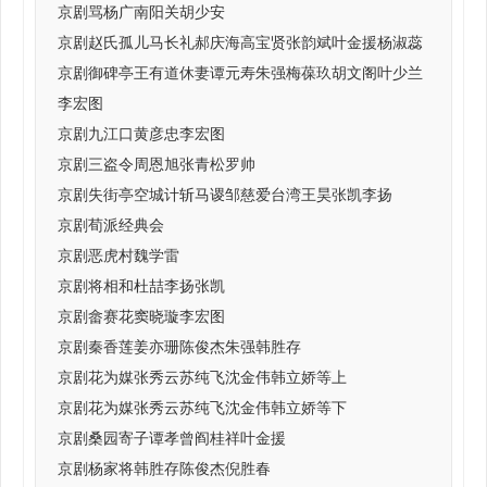
京剧骂杨广南阳关胡少安
京剧赵氏孤儿马长礼郝庆海高宝贤张韵斌叶金援杨淑蕊
京剧御碑亭王有道休妻谭元寿朱强梅葆玖胡文阁叶少兰
李宏图
京剧九江口黄彦忠李宏图
京剧三盗令周恩旭张青松罗帅
京剧失街亭空城计斩马谡邹慈爱台湾王昊张凯李扬
京剧荀派经典会
京剧恶虎村魏学雷
京剧将相和杜喆李扬张凯
京剧畲赛花窦晓璇李宏图
京剧秦香莲姜亦珊陈俊杰朱强韩胜存
京剧花为媒张秀云苏纯飞沈金伟韩立娇等上
京剧花为媒张秀云苏纯飞沈金伟韩立娇等下
京剧桑园寄子谭孝曾阎桂祥叶金援
京剧杨家将韩胜存陈俊杰倪胜春