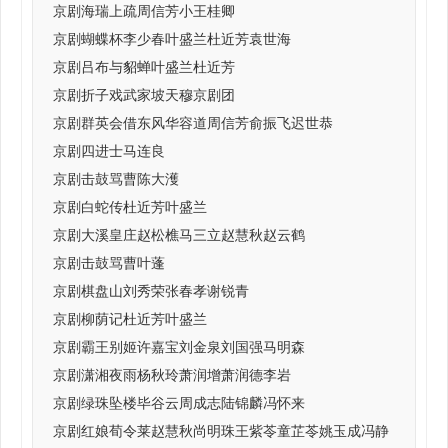
京剧海瑞上疏周信芳小王桂卿
京剧蝴蝶杯李少春叶盛兰杜近芳袁世海
京剧吕布与貂蝉叶盛兰杜近芳
京剧折子戏武家坡天穆京剧团
京剧群英会借东风华容道周信芳俞振飞迟世恭
京剧四进士马连良
京剧击鼓骂曹陈大濩
京剧白蛇传杜近芳叶盛兰
京剧大溪皇庄赵松樵马三立赵慧秋赵云鹤
京剧击鼓骂曹叶蓬
京剧棋盘山刘秀荣张春孝谢锐青
京剧柳荫记杜近芳叶盛兰
京剧霸王别姬许嘉宝刘金泉刘国强马明森
京剧潇湘夜雨杨秋玲萧润增萧润德李岩
京剧绿珠坠楼毕谷云周成志陆锦麟冯怀来
京剧红娘荀令莱赵慧秋尚明珠王紫苓童芷苓姚玉成冯静