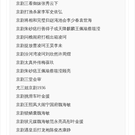
京剧三看御妹张秀云下
京剧打渔杀家李军史依弘
京剧将相和完璧归赵渑池会李少春袁世海
京剧朱砂痣行善得子或天降麒麟王佩瑜蔡筱滢
京剧问樵闹府打棍出箱凌珂
京剧捉放曹凌珂王昊李未
京剧汾河湾凌珂刘欣然许周熠
京剧太真外传梅葆玖
京剧朱砂痣王佩瑜蔡筱滢顾亮
京剧三堂会审
尤三姐京剧1936
京剧挑滑车叶金援
京剧王熙凤大闹宁国府魏海敏
京剧锁鳞囊魏海敏
京剧状元媒魏海敏范永亮高彤叶金援
京剧遇皇后打龙袍陈俊杰康静