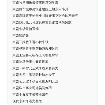
京剧牧羊圈朱痕迹李世济张学海
京剧白帝城吞吴恨张建国王旭东宋小川
京剧谢瑶环王艳宋小川陈嫒张克张艳玲石晓亮
京剧赵氏孤儿马连良谭富英张君秋裘盛戎
京剧朱砂井拾玉镯
京剧锁麟囊
京剧三娘教子迟小秋朱强
京剧杨家将于魁智杨燕毅邓沐玮
京剧玉堂春沈福存王筠衡纽承华
京剧响马传李少春袁世海
京剧一捧雪安云武李胜素赵葆秀
京剧大探二张慧芳杜镇杰安平
京剧长坂坡李少春袁世海刘元汉
京剧珠帘寨凌珂施昊闫虹羽
京剧十五贯李盛藻王泉奎
现代京剧海港完整版