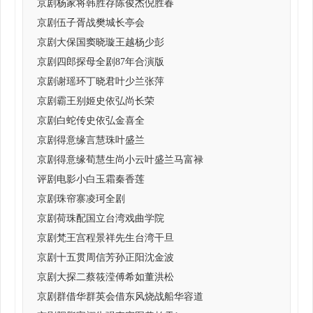
京剧杨家将韩胜存陈俊杰倪胜春
京剧伍子胥战樊城长亭会
京剧大保国窦晓璇王越杨少彭
京剧四郎探母全剧87年合演版
京剧谢瑶环丁晓君叶少兰张萍
京剧霸王别姬史依弘尚长荣
京剧白蛇传史依弘金喜全
京剧得意缘言慧珠叶盛兰
京剧得意缘荀慧生尚小云叶盛兰马富禄
评剧电影小白玉霜秦香莲
京剧珠帘寨凌珂全剧
京剧荷珠配国立台湾戏曲学院
京剧梵王宫程景祥先生台湾干旦
京剧十五贯周信芳孙正阳沈金波
京剧大探二蔡筱滢傅希如董洪松
京剧群借华群英会借东风烧战船华容道