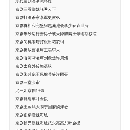
现代京剧海港完整版
京剧三看御妹张秀云下
京剧打渔杀家李军史依弘
京剧将相和完璧归赵渑池会李少春袁世海
京剧朱砂痣行善得子或天降麒麟王佩瑜蔡筱滢
京剧问樵闹府打棍出箱凌珂
京剧捉放曹凌珂王昊李未
京剧汾河湾凌珂刘欣然许周熠
京剧太真外传梅葆玖
京剧朱砂痣王佩瑜蔡筱滢顾亮
京剧三堂会审
尤三姐京剧1936
京剧挑滑车叶金援
京剧王熙凤大闹宁国府魏海敏
京剧锁鳞囊魏海敏
京剧状元媒魏海敏范永亮高彤叶金援