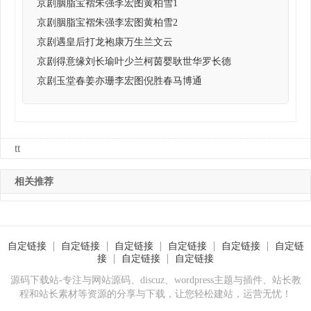
京剧胭脂宝褶朱强李宏图黄柏雪1
京剧胭脂宝褶朱强李宏图黄柏雪2
京剧遇皇后打龙袍康万生兰文云
京剧得意缘刘长瑜叶少兰柯茵婴耿世华罗长德
京剧玉堂春姜亦珊李宏图倪胜春马博通
tt
相关推荐
自定链接
自定链接
自定链接
自定链接
自定链接
自定链
接
自定链接
自定链接
源码下载站-专注与网站源码、discuz、wordpress主题与插件、站长教
程和站长素材等资源的分享与下载，让您轻松建站，运营无忧！