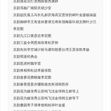
京剧遇皇后打龙袍陈俊杰康静
京剧骂杨广南阳关胡少安
京剧赵氏孤儿马长礼郝庆海高宝贤张韵斌叶金援杨淑蕊
京剧御碑亭王有道休妻谭元寿朱强梅葆玖胡文阁叶少兰
李宏图
京剧九江口黄彦忠李宏图
京剧三盗令周恩旭张青松罗帅
京剧失街亭空城计斩马谡邹慈爱台湾王昊张凯李扬
京剧荀派经典会
京剧恶虎村魏学雷
京剧将相和杜喆李扬张凯
京剧畲赛花窦晓璇李宏图
京剧秦香莲姜亦珊陈俊杰朱强韩胜存
京剧花为媒张秀云苏纯飞沈金伟韩立娇等上
京剧花为媒张秀云苏纯飞沈金伟韩立娇等下
京剧桑园寄子谭孝曾阎桂祥叶金援