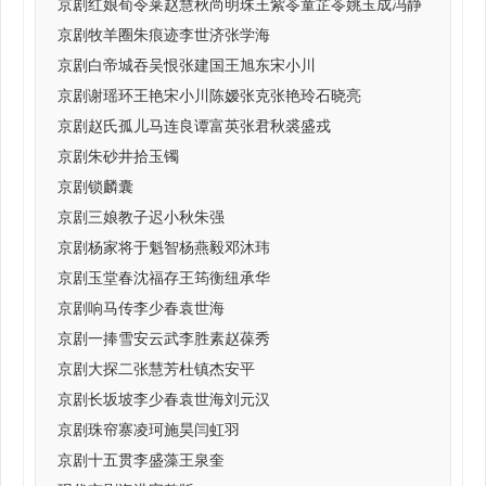
京剧红娘荀令莱赵慧秋尚明珠王紫苓童芷苓姚玉成冯静
京剧牧羊圈朱痕迹李世济张学海
京剧白帝城吞吴恨张建国王旭东宋小川
京剧谢瑶环王艳宋小川陈嫒张克张艳玲石晓亮
京剧赵氏孤儿马连良谭富英张君秋裘盛戎
京剧朱砂井拾玉镯
京剧锁麟囊
京剧三娘教子迟小秋朱强
京剧杨家将于魁智杨燕毅邓沐玮
京剧玉堂春沈福存王筠衡纽承华
京剧响马传李少春袁世海
京剧一捧雪安云武李胜素赵葆秀
京剧大探二张慧芳杜镇杰安平
京剧长坂坡李少春袁世海刘元汉
京剧珠帘寨凌珂施昊闫虹羽
京剧十五贯李盛藻王泉奎