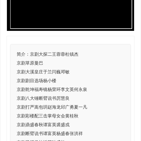
简介：
京剧大探二王蓉蓉杜镇杰
京剧草原曼巴
京剧大溪皇庄于兰闫巍邓敏
京剧剧目选场杨小楼
京剧乾坤福寿镜杨荣环李文英何永泉
京剧八大锤断臂说书厉慧良
京剧打严嵩包玥赵海龙邱广勇夏一凡
京剧彩楼配三击掌母女会黄桂秋
京剧鼎盛春秋谭富英裘盛戎
京剧断臂说书谭富英杨盛春张洪祥