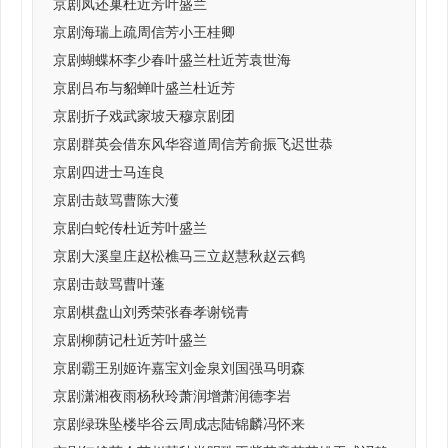
京剧凤还巢杜近芳叶盛兰
京剧海瑞上疏周信芳小王桂卿
京剧蝴蝶杯李少春叶盛兰杜近芳袁世海
京剧吕布与貂蝉叶盛兰杜近芳
京剧折子戏武家坡天穆京剧团
京剧群英会借东风华容道周信芳俞振飞迟世恭
京剧四进士马连良
京剧击鼓骂曹陈大濩
京剧白蛇传杜近芳叶盛兰
京剧大溪皇庄赵松樵马三立赵慧秋赵云鹤
京剧击鼓骂曹叶蓬
京剧棋盘山刘秀荣张春孝谢锐青
京剧柳荫记杜近芳叶盛兰
京剧霸王别姬许嘉宝刘金泉刘国强马明森
京剧潇湘夜雨杨秋玲萧润增萧润德李岩
京剧绿珠坠楼毕谷云周成志陆锦麟冯怀来