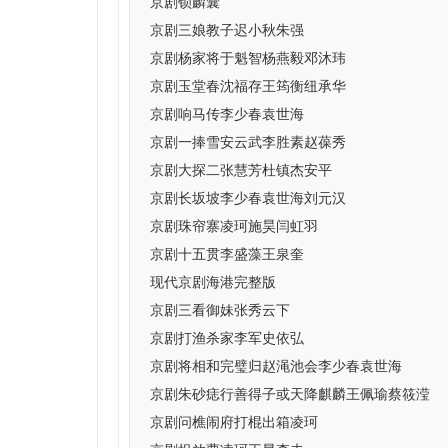
京剧锁麟囊
京剧三娘教子迟小秋朱强
京剧杨家将于魁智杨燕毅邓沐玮
京剧玉堂春沈福存王筠衡纽承华
京剧响马传李少春袁世海
京剧一捧雪安云武李胜素赵葆秀
京剧大探二张慧芳杜镇杰安平
京剧长坂坡李少春袁世海刘元汉
京剧珠帘寨凌珂施昊闫虹羽
京剧十五贯李盛藻王泉奎
现代京剧海港完整版
京剧三看御妹张秀云下
京剧打渔杀家李军史依弘
京剧将相和完璧归赵渑池会李少春袁世海
京剧朱砂痣行善得子或天降麒麟王佩瑜蔡筱滢
京剧问樵闹府打棍出箱凌珂