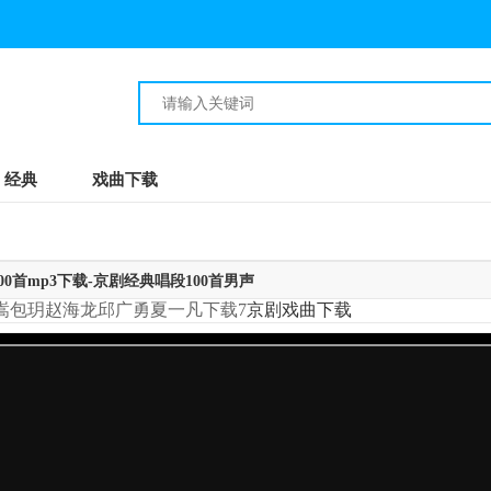
经典
戏曲下载
0首mp3下载-京剧经典唱段100首男声
嵩包玥赵海龙邱广勇夏一凡下载7
京剧戏曲下载