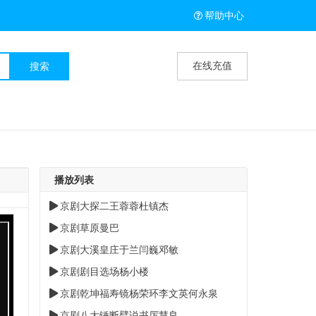
帮助中心
在线充值
播放列表
京剧大探二王蓉蓉杜镇杰
京剧草原曼巴
京剧大溪皇庄于兰闫巍邓敏
京剧剧目选场杨小楼
京剧乾坤福寿镜杨荣环李文英何永泉
京剧八大锤断臂说书厉慧良