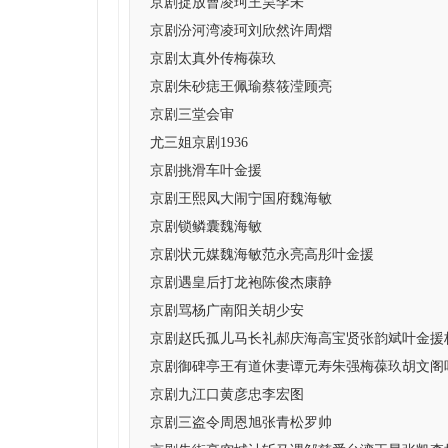
京剧捉放曹凌珂王昊李未
京剧汾河湾凌珂刘欣然许周熠
京剧太真外传梅葆玖
京剧朱砂痣王佩瑜蔡筱滢顾亮
京剧三堂会审
尤三姐京剧1936
京剧挑滑车叶金援
京剧王熙凤大闹宁国府魏海敏
京剧锁鳞囊魏海敏
京剧状元媒魏海敏范永亮高彤叶金援
京剧遇皇后打龙袍陈俊杰康静
京剧骂杨广南阳关胡少安
京剧赵氏孤儿马长礼郝庆海高宝贤张韵斌叶金援
京剧御碑亭王有道休妻谭元寿朱强梅葆玖胡文阁
京剧九江口黄彦忠李宏图
京剧三盗令周恩旭张青松罗帅