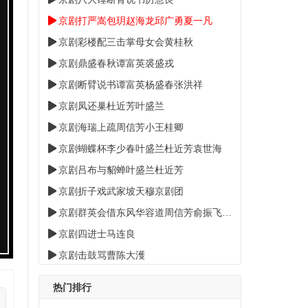
京剧打严嵩包玥赵海龙邱广勇夏一凡
京剧彩楼配三击掌母女会黄桂秋
京剧鼎盛春秋谭富英裘盛戎
京剧断臂说书谭富英杨盛春张洪祥
京剧凤还巢杜近芳叶盛兰
京剧海瑞上疏周信芳小王桂卿
京剧蝴蝶杯李少春叶盛兰杜近芳袁世海
京剧吕布与貂蝉叶盛兰杜近芳
京剧折子戏武家坡天穆京剧团
京剧群英会借东风华容道周信芳俞振飞迟世恭
京剧四进士马连良
京剧击鼓骂曹陈大濩
京剧白蛇传杜近芳叶盛兰
热门排行
京剧大溪皇庄赵松樵马三立赵慧秋赵云鹤