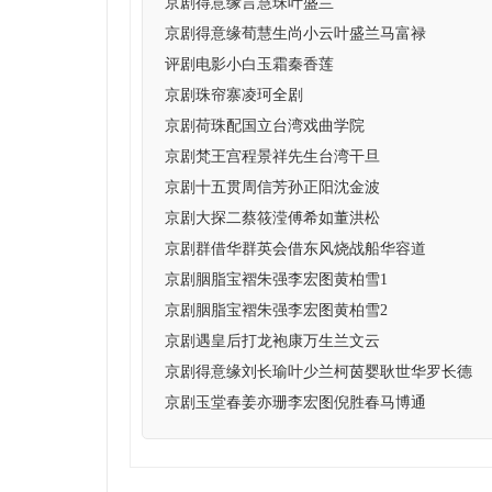
京剧得意缘言慧珠叶盛兰
京剧得意缘荀慧生尚小云叶盛兰马富禄
评剧电影小白玉霜秦香莲
京剧珠帘寨凌珂全剧
京剧荷珠配国立台湾戏曲学院
京剧梵王宫程景祥先生台湾干旦
京剧十五贯周信芳孙正阳沈金波
京剧大探二蔡筱滢傅希如董洪松
京剧群借华群英会借东风烧战船华容道
京剧胭脂宝褶朱强李宏图黄柏雪1
京剧胭脂宝褶朱强李宏图黄柏雪2
京剧遇皇后打龙袍康万生兰文云
京剧得意缘刘长瑜叶少兰柯茵婴耿世华罗长德
京剧玉堂春姜亦珊李宏图倪胜春马博通