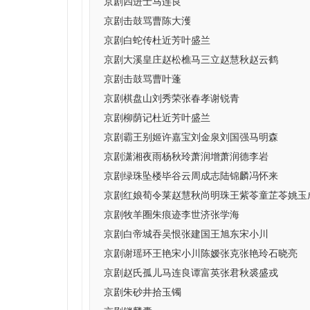
京剧四进士马连良
京剧击鼓骂曹陈大濩
京剧白蛇传杜近芳叶盛兰
京剧大溪皇庄赵松樵马三立赵慧秋赵云鹤
京剧击鼓骂曹叶蓬
京剧棋盘山刘秀荣张春孝谢锐青
京剧柳荫记杜近芳叶盛兰
京剧霸王别姬许嘉宝刘金泉刘国强马明森
京剧潇湘夜雨杨秋玲萧润增萧润德李岩
京剧绿珠坠楼毕谷云周成志陆锦麟冯怀来
京剧红娘荀令莱赵慧秋尚明珠王紫苓童芷苓姚玉
京剧牧羊圈朱痕迹李世济张学海
京剧白帝城吞吴恨张建国王旭东宋小川
京剧谢瑶环王艳宋小川陈嫒张克张艳玲石晓亮
京剧赵氏孤儿马连良谭富英张君秋裘盛戎
京剧朱砂井拾玉镯