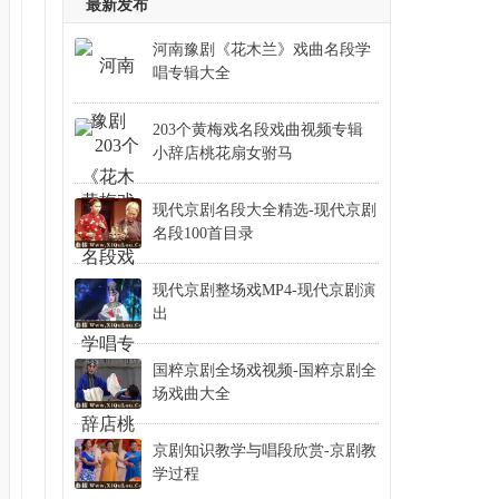
京剧杨家将于魁智杨燕毅邓沐玮
最新发布
京剧玉堂春沈福存王筠衡纽承华
河南豫剧《花木兰》戏曲名段学
京剧响马传李少春袁世海
唱专辑大全
京剧一捧雪安云武李胜素赵葆秀
203个黄梅戏名段戏曲视频专辑
京剧大探二张慧芳杜镇杰安平
小辞店桃花扇女驸马
京剧长坂坡李少春袁世海刘元汉
京剧珠帘寨凌珂施昊闫虹羽
现代京剧名段大全精选-现代京剧
名段100首目录
京剧十五贯李盛藻王泉奎
现代京剧海港完整版
现代京剧整场戏MP4-现代京剧演
京剧三看御妹张秀云下
出
京剧打渔杀家李军史依弘
国粹京剧全场戏视频-国粹京剧全
京剧将相和完璧归赵渑池会李少春袁世海
场戏曲大全
京剧朱砂痣行善得子或天降麒麟王佩瑜蔡筱滢
京剧知识教学与唱段欣赏-京剧教
京剧问樵闹府打棍出箱凌珂
学过程
京剧捉放曹凌珂王昊李未