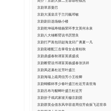
简介：
京剧大探二王蓉蓉杜镇杰
京剧草原曼巴
京剧大溪皇庄于兰闫巍邓敏
京剧剧目选场杨小楼
京剧乾坤福寿镜杨荣环李文英何永泉
京剧八大锤断臂说书厉慧良
京剧打严嵩包玥赵海龙邱广勇夏一凡
京剧彩楼配三击掌母女会黄桂秋
京剧鼎盛春秋谭富英裘盛戎
京剧断臂说书谭富英杨盛春张洪祥
京剧凤还巢杜近芳叶盛兰
京剧海瑞上疏周信芳小王桂卿
京剧蝴蝶杯李少春叶盛兰杜近芳袁世海
京剧吕布与貂蝉叶盛兰杜近芳
京剧折子戏武家坡天穆京剧团
京剧群英会借东风华容道周信芳俞振飞迟世恭