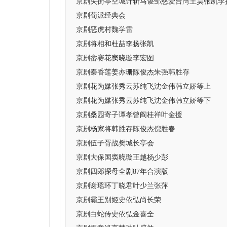
京剧失街亭空城计斩马谡邹慈爱台湾王昊张凯李
京剧荀派经典会
京剧恶虎村魏学雷
京剧将相和杜喆李扬张凯
京剧畲赛花窦晓璇李宏图
京剧秦香莲姜亦珊陈俊杰朱强韩胜存
京剧花为媒张秀云苏纯飞沈金伟韩立娇等上
京剧花为媒张秀云苏纯飞沈金伟韩立娇等下
京剧桑园寄子谭孝曾阎桂祥叶金援
京剧杨家将韩胜存陈俊杰倪胜春
京剧伍子胥战樊城长亭会
京剧大保国窦晓璇王越杨少彭
京剧四郎探母全剧87年合演版
京剧谢瑶环丁晓君叶少兰张萍
京剧霸王别姬史依弘尚长荣
京剧白蛇传史依弘金喜全