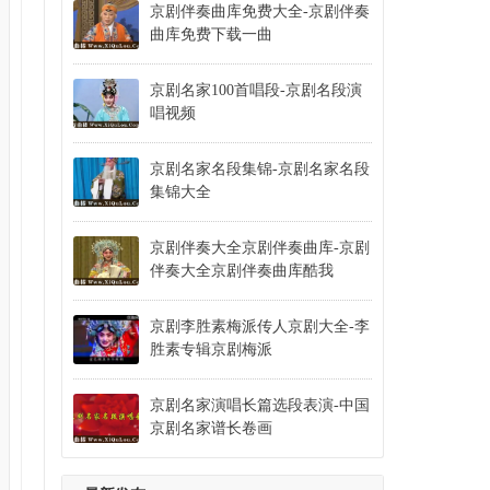
京剧伴奏曲库免费大全-京剧伴奏
京剧击鼓骂曹叶蓬
曲库免费下载一曲
京剧棋盘山刘秀荣张春孝谢锐青
京剧柳荫记杜近芳叶盛兰
京剧名家100首唱段-京剧名段演
唱视频
京剧霸王别姬许嘉宝刘金泉刘国强马明森
京剧潇湘夜雨杨秋玲萧润增萧润德李岩
京剧名家名段集锦-京剧名家名段
京剧绿珠坠楼毕谷云周成志陆锦麟冯怀来
集锦大全
京剧红娘荀令莱赵慧秋尚明珠王紫苓童芷苓姚玉成冯静
京剧伴奏大全京剧伴奏曲库-京剧
京剧牧羊圈朱痕迹李世济张学海
伴奏大全京剧伴奏曲库酷我
京剧白帝城吞吴恨张建国王旭东宋小川
京剧谢瑶环王艳宋小川陈嫒张克张艳玲石晓亮
京剧李胜素梅派传人京剧大全-李
胜素专辑京剧梅派
京剧赵氏孤儿马连良谭富英张君秋裘盛戎
京剧朱砂井拾玉镯
京剧名家演唱长篇选段表演-中国
京剧锁麟囊
京剧名家谱长卷画
京剧三娘教子迟小秋朱强