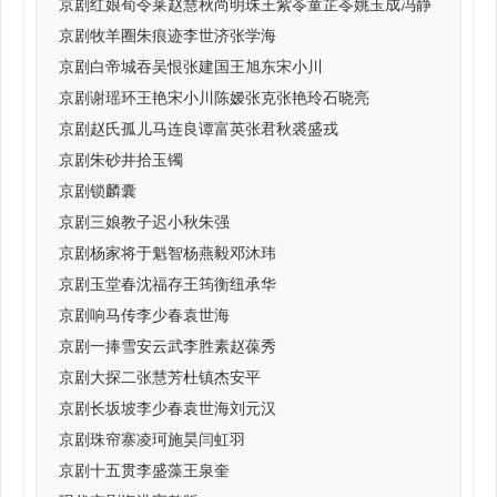
京剧红娘荀令莱赵慧秋尚明珠王紫苓童芷苓姚玉成冯静
京剧牧羊圈朱痕迹李世济张学海
京剧白帝城吞吴恨张建国王旭东宋小川
京剧谢瑶环王艳宋小川陈嫒张克张艳玲石晓亮
京剧赵氏孤儿马连良谭富英张君秋裘盛戎
京剧朱砂井拾玉镯
京剧锁麟囊
京剧三娘教子迟小秋朱强
京剧杨家将于魁智杨燕毅邓沐玮
京剧玉堂春沈福存王筠衡纽承华
京剧响马传李少春袁世海
京剧一捧雪安云武李胜素赵葆秀
京剧大探二张慧芳杜镇杰安平
京剧长坂坡李少春袁世海刘元汉
京剧珠帘寨凌珂施昊闫虹羽
京剧十五贯李盛藻王泉奎