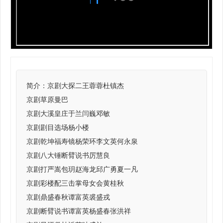
简介：
京剧大探二王蓉蓉杜镇杰
京剧草原曼巴
京剧大溪皇庄于兰闫巍邓敏
京剧剧目选场杨小楼
京剧乾坤福寿镜杨荣环李文英何永泉
京剧八大锤断臂说书厉慧良
京剧打严嵩包玥赵海龙邱广勇夏一凡
京剧彩楼配三击掌母女会黄桂秋
京剧鼎盛春秋谭富英裘盛戎
京剧断臂说书谭富英杨盛春张洪祥