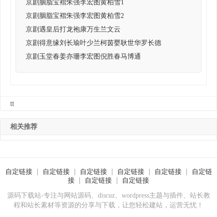
京剧胭脂宝褶朱强李宏图黄柏雪1
京剧胭脂宝褶朱强李宏图黄柏雪2
京剧遇皇后打龙袍康万生兰文云
京剧得意缘刘长瑜叶少兰柯茵婴耿世华罗长德
京剧玉堂春姜亦珊李宏图倪胜春马博通
tt
相关推荐
自定链接
自定链接
自定链接
自定链接
自定链接
自定链
接
自定链接
自定链接
源码下载站-专注与网站源码、discuz、wordpress主题与插件、站长教
程和站长素材等资源的分享与下载，让您轻松建站，运营无忧！