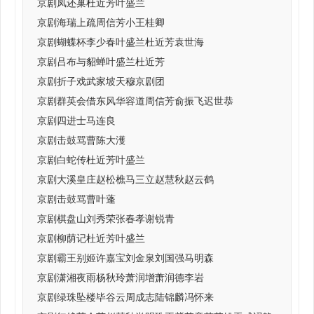
京剧凤还巢杜近芳叶盛兰
京剧海瑞上疏周信芳小王桂卿
京剧蝴蝶杯李少春叶盛兰杜近芳袁世海
京剧吕布与貂蝉叶盛兰杜近芳
京剧折子戏武家坡天穆京剧团
京剧群英会借东风华容道周信芳俞振飞迟世恭
京剧四进士马连良
京剧击鼓骂曹陈大濩
京剧白蛇传杜近芳叶盛兰
京剧大溪皇庄赵松樵马三立赵慧秋赵云鹤
京剧击鼓骂曹叶蓬
京剧棋盘山刘秀荣张春孝谢锐青
京剧柳荫记杜近芳叶盛兰
京剧霸王别姬许嘉宝刘金泉刘国强马明森
京剧潇湘夜雨杨秋玲萧润增萧润德李岩
京剧绿珠坠楼毕谷云周成志陆锦麟冯怀来