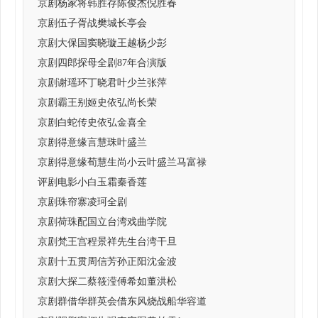
京剧杨家将韩胜存陈俊杰倪胜春
京剧伍子胥战樊城长亭会
京剧大保国窦晓璇王越杨少彭
京剧四郎探母全剧87年合演版
京剧谢瑶环丁晓君叶少兰张萍
京剧霸王别姬史依弘尚长荣
京剧白蛇传史依弘金喜全
京剧得意缘言慧珠叶盛兰
京剧得意缘荀慧生尚小云叶盛兰马富禄
评剧电影小白玉霜秦香莲
京剧珠帘寨凌珂全剧
京剧荷珠配国立台湾戏曲学院
京剧梵王宫程景祥先生台湾干旦
京剧十五贯周信芳孙正阳沈金波
京剧大探二蔡筱滢傅希如董洪松
京剧群借华群英会借东风烧战船华容道