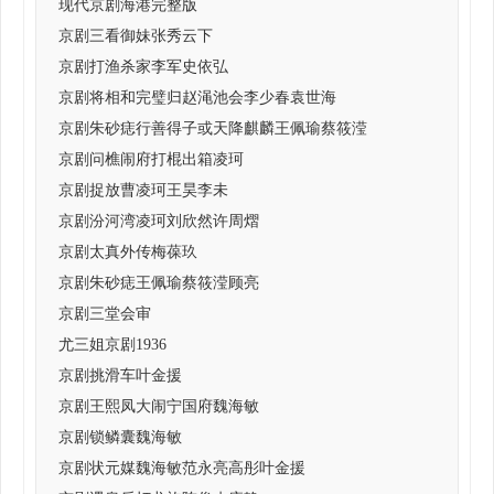
现代京剧海港完整版
京剧三看御妹张秀云下
京剧打渔杀家李军史依弘
京剧将相和完璧归赵渑池会李少春袁世海
京剧朱砂痣行善得子或天降麒麟王佩瑜蔡筱滢
京剧问樵闹府打棍出箱凌珂
京剧捉放曹凌珂王昊李未
京剧汾河湾凌珂刘欣然许周熠
京剧太真外传梅葆玖
京剧朱砂痣王佩瑜蔡筱滢顾亮
京剧三堂会审
尤三姐京剧1936
京剧挑滑车叶金援
京剧王熙凤大闹宁国府魏海敏
京剧锁鳞囊魏海敏
京剧状元媒魏海敏范永亮高彤叶金援