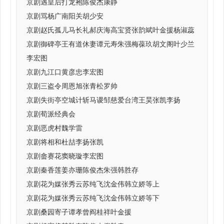
京剧遇皇后打龙袍陈俊杰康静
京剧骂杨广南阳关胡少安
京剧赵氏孤儿马长礼郝庆海高宝贤张韵斌叶金援杨淑蕊
京剧御碑亭王有道休妻谭元寿朱强梅葆玖胡文阁叶少兰
李宏图
京剧九江口黄彦忠李宏图
京剧三盗令周恩旭张青松罗帅
京剧失街亭空城计斩马谡邹慈爱台湾王昊张凯李扬
京剧荀派经典会
京剧恶虎村魏学雷
京剧将相和杜喆李扬张凯
京剧畲赛花窦晓璇李宏图
京剧秦香莲姜亦珊陈俊杰朱强韩胜存
京剧花为媒张秀云苏纯飞沈金伟韩立娇等上
京剧花为媒张秀云苏纯飞沈金伟韩立娇等下
京剧桑园寄子谭孝曾阎桂祥叶金援