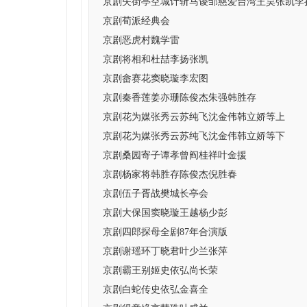
京剧失街亭空城计斩马谡邹慈爱台湾王昊张凯李
京剧荀派经典会
京剧恶虎村魏学雷
京剧将相和杜喆李扬张凯
京剧畲赛花窦晓璇李宏图
京剧秦香莲姜亦珊陈俊杰朱强韩胜存
京剧花为媒张秀云苏纯飞沈金伟韩立娇等上
京剧花为媒张秀云苏纯飞沈金伟韩立娇等下
京剧桑园寄子谭孝曾阎桂祥叶金援
京剧杨家将韩胜存陈俊杰倪胜春
京剧伍子胥战樊城长亭会
京剧大保国窦晓璇王越杨少彭
京剧四郎探母全剧87年合演版
京剧谢瑶环丁晓君叶少兰张萍
京剧霸王别姬史依弘尚长荣
京剧白蛇传史依弘金喜全