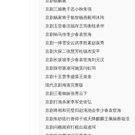
京剧锁麟囊
京剧三娘教子迟小秋朱强
京剧杨家将于魁智杨燕毅邓沐玮
京剧玉堂春沈福存王筠衡纽承华
京剧响马传李少春袁世海
京剧一捧雪安云武李胜素赵葆秀
京剧大探二张慧芳杜镇杰安平
京剧长坂坡李少春袁世海刘元汉
京剧珠帘寨凌珂施昊闫虹羽
京剧十五贯李盛藻王泉奎
现代京剧海港完整版
京剧三看御妹张秀云下
京剧打渔杀家李军史依弘
京剧将相和完璧归赵渑池会李少春袁世海
京剧朱砂痣行善得子或天降麒麟王佩瑜蔡筱滢
京剧问樵闹府打棍出箱凌珂