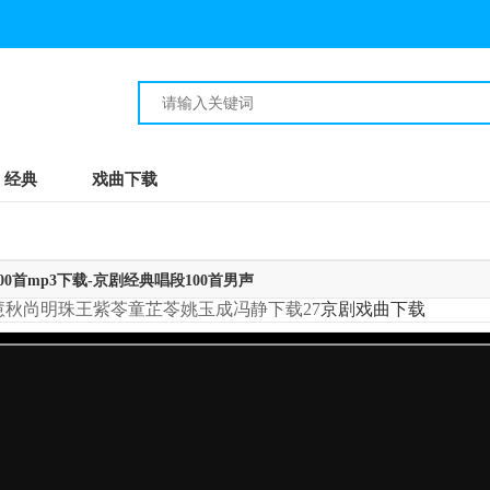
经典
戏曲下载
0首mp3下载-京剧经典唱段100首男声
秋尚明珠王紫苓童芷苓姚玉成冯静下载27
京剧戏曲下载