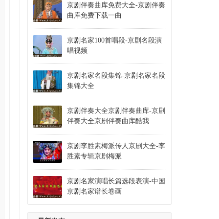
京剧伴奏曲库免费大全-京剧伴奏
京剧击鼓骂曹叶蓬
曲库免费下载一曲
京剧棋盘山刘秀荣张春孝谢锐青
京剧柳荫记杜近芳叶盛兰
京剧名家100首唱段-京剧名段演
唱视频
京剧霸王别姬许嘉宝刘金泉刘国强马明森
京剧潇湘夜雨杨秋玲萧润增萧润德李岩
京剧名家名段集锦-京剧名家名段
京剧绿珠坠楼毕谷云周成志陆锦麟冯怀来
集锦大全
京剧红娘荀令莱赵慧秋尚明珠王紫苓童芷苓姚玉成冯静
京剧伴奏大全京剧伴奏曲库-京剧
京剧牧羊圈朱痕迹李世济张学海
伴奏大全京剧伴奏曲库酷我
京剧白帝城吞吴恨张建国王旭东宋小川
京剧谢瑶环王艳宋小川陈嫒张克张艳玲石晓亮
京剧李胜素梅派传人京剧大全-李
胜素专辑京剧梅派
京剧赵氏孤儿马连良谭富英张君秋裘盛戎
京剧朱砂井拾玉镯
京剧名家演唱长篇选段表演-中国
京剧锁麟囊
京剧名家谱长卷画
京剧三娘教子迟小秋朱强