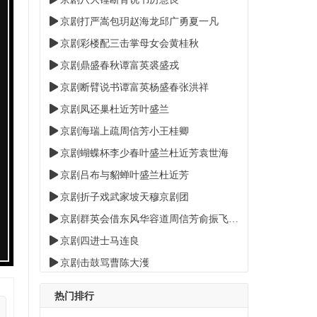
京剧打严嵩包玥赵海龙邱广勇夏一凡
京剧彩楼配三击掌母女会黄桂秋
京剧鼎盛春秋谭富英裘盛戎
京剧断臂说书谭富英杨盛春张洪祥
京剧凤还巢杜近芳叶盛兰
京剧海瑞上疏周信芳小王桂卿
京剧蝴蝶杯李少春叶盛兰杜近芳袁世海
京剧吕布与貂蝉叶盛兰杜近芳
京剧折子戏武家坡天穆京剧团
京剧群英会借东风华容道周信芳俞振飞迟世恭
京剧四进士马连良
京剧击鼓骂曹陈大濩
京剧白蛇传杜近芳叶盛兰
热门排行
京剧大溪皇庄赵松樵马三立赵慧秋赵云鹤