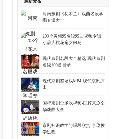
京剧杨家将于魁智杨燕毅邓沐玮
最新发布
京剧玉堂春沈福存王筠衡纽承华
河南豫剧《花木兰》戏曲名段学
京剧响马传李少春袁世海
唱专辑大全
京剧一捧雪安云武李胜素赵葆秀
203个黄梅戏名段戏曲视频专辑
京剧大探二张慧芳杜镇杰安平
小辞店桃花扇女驸马
京剧长坂坡李少春袁世海刘元汉
京剧珠帘寨凌珂施昊闫虹羽
现代京剧名段大全精选-现代京剧
名段100首目录
京剧十五贯李盛藻王泉奎
现代京剧海港完整版
现代京剧整场戏MP4-现代京剧演
京剧三看御妹张秀云下
出
京剧打渔杀家李军史依弘
国粹京剧全场戏视频-国粹京剧全
京剧将相和完璧归赵渑池会李少春袁世海
场戏曲大全
京剧朱砂痣行善得子或天降麒麟王佩瑜蔡筱滢
京剧知识教学与唱段欣赏-京剧教
京剧问樵闹府打棍出箱凌珂
学过程
京剧捉放曹凌珂王昊李未