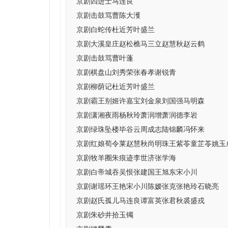
京剧四进士马连良
京剧击鼓骂曹陈大濩
京剧白蛇传杜近芳叶盛兰
京剧大溪皇庄赵松樵马三立赵慧秋赵云鹤
京剧击鼓骂曹叶蓬
京剧棋盘山刘秀荣张春孝谢锐青
京剧柳荫记杜近芳叶盛兰
京剧霸王别姬许嘉宝刘金泉刘国强马明森
京剧潇湘夜雨杨秋玲萧润增萧润德李岩
京剧绿珠坠楼毕谷云周成志陆锦麟冯怀来
京剧红娘荀令莱赵慧秋尚明珠王紫苓童芷苓姚玉
京剧牧羊圈朱痕迹李世济张学海
京剧白帝城吞吴恨张建国王旭东宋小川
京剧谢瑶环王艳宋小川陈嫒张克张艳玲石晓亮
京剧赵氏孤儿马连良谭富英张君秋裘盛戎
京剧朱砂井拾玉镯