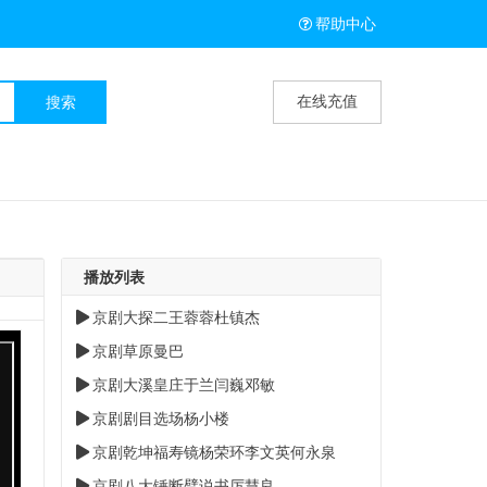
帮助中心
在线充值
播放列表
京剧大探二王蓉蓉杜镇杰
京剧草原曼巴
京剧大溪皇庄于兰闫巍邓敏
京剧剧目选场杨小楼
京剧乾坤福寿镜杨荣环李文英何永泉
京剧八大锤断臂说书厉慧良