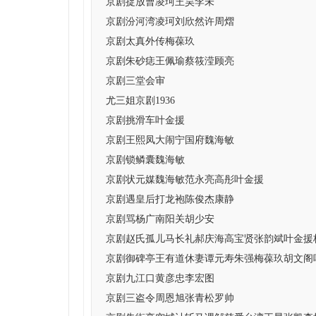
京剧捉放曹凌珂王昊李未
京剧汾河湾凌珂刘欣然许周熠
京剧太真外传梅葆玖
京剧朱砂痣王佩瑜蔡筱滢顾亮
京剧三堂会审
尤三姐京剧1936
京剧挑滑车叶金援
京剧王熙凤大闹宁国府魏海敏
京剧锁鳞囊魏海敏
京剧状元媒魏海敏范永亮高彤叶金援
京剧遇皇后打龙袍陈俊杰康静
京剧骂杨广南阳关胡少安
京剧赵氏孤儿马长礼郝庆海高宝贤张韵斌叶金援
京剧御碑亭王有道休妻谭元寿朱强梅葆玖胡文阁
京剧九江口黄彦忠李宏图
京剧三盗令周恩旭张青松罗帅