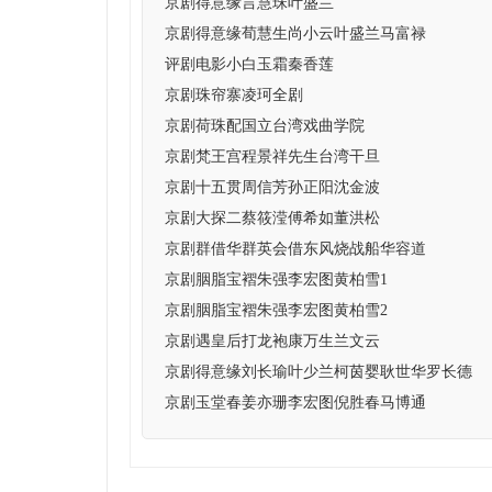
京剧得意缘言慧珠叶盛兰
京剧得意缘荀慧生尚小云叶盛兰马富禄
评剧电影小白玉霜秦香莲
京剧珠帘寨凌珂全剧
京剧荷珠配国立台湾戏曲学院
京剧梵王宫程景祥先生台湾干旦
京剧十五贯周信芳孙正阳沈金波
京剧大探二蔡筱滢傅希如董洪松
京剧群借华群英会借东风烧战船华容道
京剧胭脂宝褶朱强李宏图黄柏雪1
京剧胭脂宝褶朱强李宏图黄柏雪2
京剧遇皇后打龙袍康万生兰文云
京剧得意缘刘长瑜叶少兰柯茵婴耿世华罗长德
京剧玉堂春姜亦珊李宏图倪胜春马博通