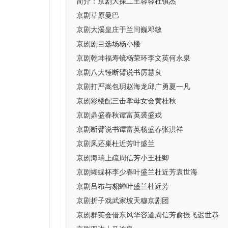
简介：
京剧大探二王蓉蓉杜镇杰
京剧草原曼巴
京剧大溪皇庄于兰闫巍邓敏
京剧剧目选场杨小楼
京剧乾坤福寿镜杨荣环李文英何永泉
京剧八大锤断臂说书厉慧良
京剧打严嵩包玥赵海龙邱广勇夏一凡
京剧彩楼配三击掌母女会黄桂秋
京剧鼎盛春秋谭富英裘盛戎
京剧断臂说书谭富英杨盛春张洪祥
京剧凤还巢杜近芳叶盛兰
京剧海瑞上疏周信芳小王桂卿
京剧蝴蝶杯李少春叶盛兰杜近芳袁世海
京剧吕布与貂蝉叶盛兰杜近芳
京剧折子戏武家坡天穆京剧团
京剧群英会借东风华容道周信芳俞振飞迟世恭